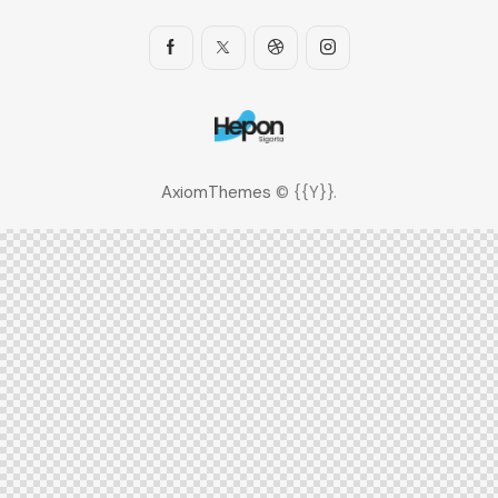
AxiomThemes
© {{Y}}.