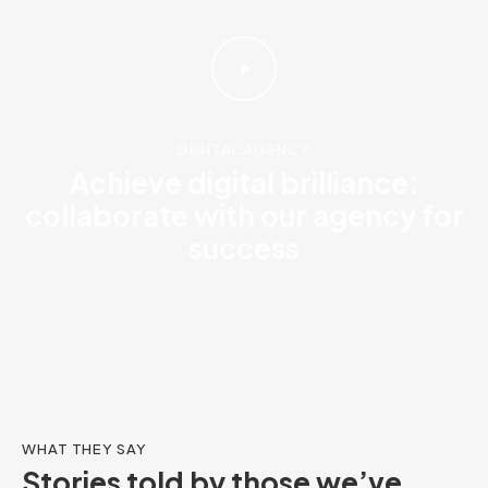
DIGITAL AGENCY
Achieve digital brilliance:
collaborate with our agency for
success
WHAT THEY SAY
Stories told by those we’ve