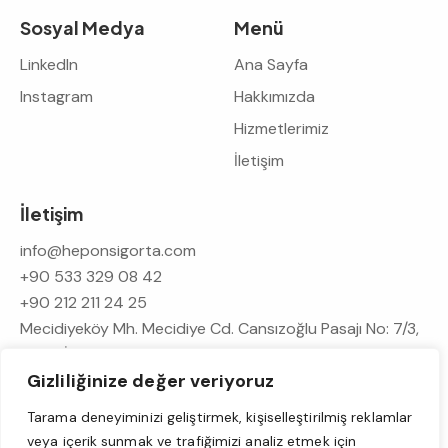
Sosyal Medya
Menü
LinkedIn
Ana Sayfa
Instagram
Hakkımızda
Hizmetlerimiz
İletişim
İletişim
info@heponsigorta.com
+90 533 329 08 42
+90 212 211 24 25
Mecidiyeköy Mh. Mecidiye Cd. Cansızoğlu Pasajı No: 7/3,
Şişli – İstanbul – Türkiye
Gizliliğinize değer veriyoruz
Tarama deneyiminizi geliştirmek, kişiselleştirilmiş reklamlar
Hepon Sigorta Acenteliği LTD.ŞTİ
©. All Rights Reserved.
veya içerik sunmak ve trafiğimizi analiz etmek için
Design by
NWA Creative Group