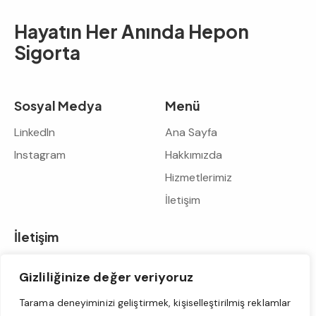
Hayatın Her Anında
Hepon
Sigorta
Sosyal Medya
Menü
LinkedIn
Ana Sayfa
Instagram
Hakkımızda
Hizmetlerimiz
İletişim
İletişim
info@heponsigorta.com
Gizliliğinize değer veriyoruz
+90 533 329 08 42
+90 212 211 24 25
Tarama deneyiminizi geliştirmek, kişiselleştirilmiş reklamlar