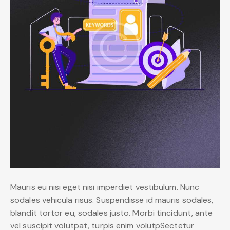
Mauris eu nisi eget nisi imperdiet vestibulum. Nunc
sodales vehicula risus. Suspendisse id mauris sodales,
blandit tortor eu, sodales justo. Morbi tincidunt, ante
vel suscipit volutpat, turpis enim volutpSectetur