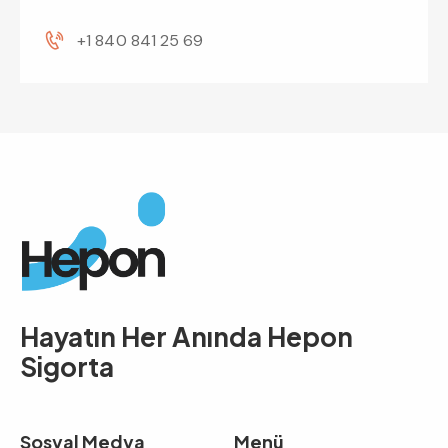
+1 840 841 25 69
Hayatın Her Anında
Hepon
Sigorta
Sosyal Medya
Menü