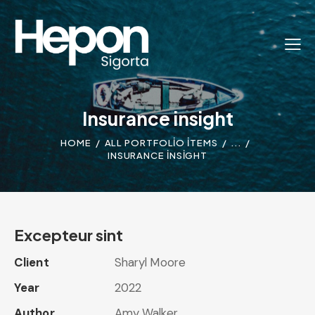
Insurance insight
HOME
ALL PORTFOLIO ITEMS
...
INSURANCE INSIGHT
Excepteur sint
Client
Sharyl Moore
Year
2022
Author
Amy Walker