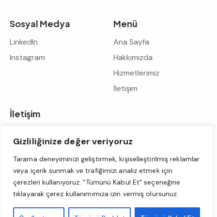
Sosyal Medya
Menü
LinkedIn
Ana Sayfa
Instagram
Hakkımızda
Hizmetlerimiz
İletişim
İletişim
info@heponsigorta.com
Gizliliğinize değer veriyoruz
+90 533 329 08 42
+90 212 211 24 25
Tarama deneyiminizi geliştirmek, kişiselleştirilmiş reklamlar
Mecidiyeköy Mh. Mecidiye Cd. Cansızoğlu Pasajı No: 7/3,
veya içerik sunmak ve trafiğimizi analiz etmek için
Şişli – İstanbul – Türkiye
çerezleri kullanıyoruz. "Tümünü Kabul Et" seçeneğine
tıklayarak çerez kullanımımıza izin vermiş olursunuz.