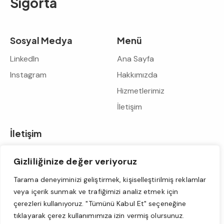
Sigorta
Sosyal Medya
Menü
LinkedIn
Ana Sayfa
Instagram
Hakkımızda
Hizmetlerimiz
İletişim
İletişim
info@heponsigorta.com
Gizliliğinize değer veriyoruz
+90 533 329 08 42
+90 212 211 24 25
Tarama deneyiminizi geliştirmek, kişiselleştirilmiş reklamlar
Mecidiyeköy Mh. Mecidiye Cd. Cansızoğlu Pasajı No: 7/3,
veya içerik sunmak ve trafiğimizi analiz etmek için
Şişli – İstanbul – Türkiye
çerezleri kullanıyoruz. "Tümünü Kabul Et" seçeneğine
tıklayarak çerez kullanımımıza izin vermiş olursunuz.