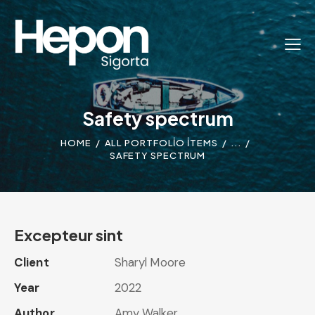
Safety spectrum
HOME
ALL PORTFOLIO ITEMS
...
SAFETY SPECTRUM
Excepteur sint
Client
Sharyl Moore
Year
2022
Author
Amy Walker