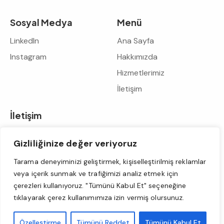
Sosyal Medya
Menü
LinkedIn
Ana Sayfa
Instagram
Hakkımızda
Hizmetlerimiz
İletişim
İletişim
info@heponsigorta.com
Gizliliğinize değer veriyoruz
+90 533 329 08 42
+90 212 211 24 25
Tarama deneyiminizi geliştirmek, kişiselleştirilmiş reklamlar
Mecidiyeköy Mh. Mecidiye Cd. Cansızoğlu Pasajı No: 7/3,
veya içerik sunmak ve trafiğimizi analiz etmek için
Şişli – İstanbul – Türkiye
çerezleri kullanıyoruz. "Tümünü Kabul Et" seçeneğine
tıklayarak çerez kullanımımıza izin vermiş olursunuz.
Hepon Sigorta Acenteliği LTD.ŞTİ
©. All Rights Reserved.
Özelleştirme
Tümünü Reddet
Tümünü Kabul Et