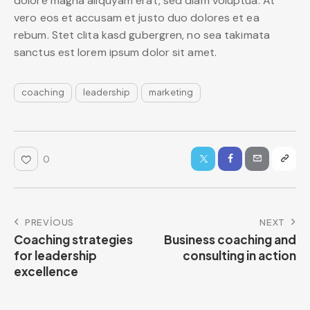
dolore magna aliquyam erat, sed diam voluptua. At
vero eos et accusam et justo duo dolores et ea
rebum. Stet clita kasd gubergren, no sea takimata
sanctus est lorem ipsum dolor sit amet.
coaching
leadership
marketing
0
PREVIOUS
NEXT
Coaching strategies
Business coaching and
for leadership
consulting in action
excellence