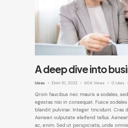
A deep dive into bus
Ideas
Ekim 10, 2022
604
Views
0
Likes
Qroin faucibus nec mauris a sodales, se
egestas nisi in consequat. Fusce sodales
blandit pulvinar. Integer tincidunt. Cra
Aenean vulputate eleifend tellus. Aenean 
ac, enim. Sed ut perspiciatis, unde omni