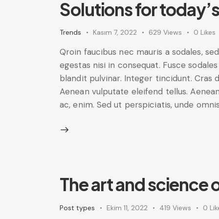
Solutions for today’
Trends
Kasım 7, 2022
629
Views
0
Likes
Qroin faucibus nec mauris a sodales, se
egestas nisi in consequat. Fusce sodales
blandit pulvinar. Integer tincidunt. Cra
Aenean vulputate eleifend tellus. Aenean 
ac, enim. Sed ut perspiciatis, unde omni
The art and science 
Post types
Ekim 11, 2022
419
Views
0
Lik