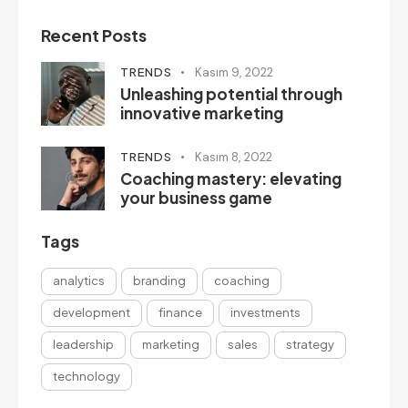
Recent Posts
TRENDS
Kasım 9, 2022
Unleashing potential through
innovative marketing
TRENDS
Kasım 8, 2022
Coaching mastery: elevating
your business game
Tags
analytics
branding
coaching
development
finance
investments
leadership
marketing
sales
strategy
technology