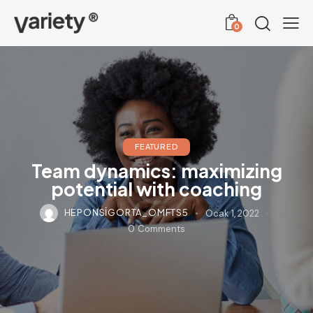
0
FEATURED
Team dynamics: maximizing
potential with coaching
HEPONSIGORTA_OMFTS5
Ocak 1, 2022
0
Comments